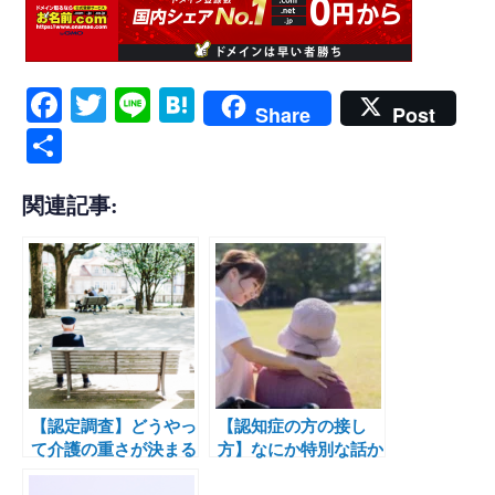
F
T
Li
H
Share
Post
ac
wi
ne
at
共
eb
tt
en
有
oo
er
a
関連記事:
k
【認定調査】どうやっ
【認知症の方の接し
て介護の重さが決まる
方】なにか特別な話か
の？￼
け方ってありますか?