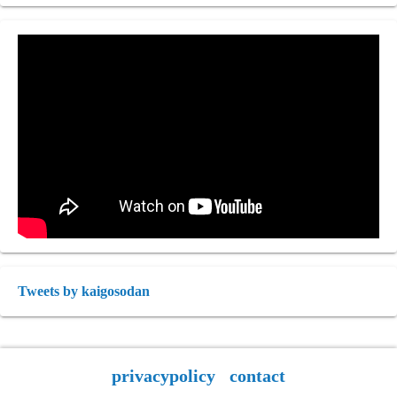
Tweets by kaigosodan
privacypolicy
contact