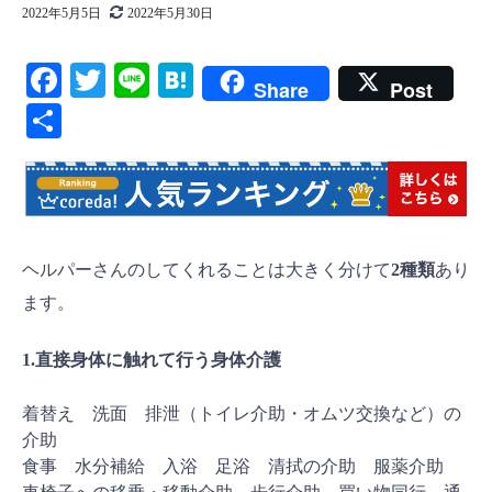
2022年5月5日
2022年5月30日
F
T
Li
H
Share
Post
ac
wi
ne
at
共
eb
tt
en
有
oo
er
a
k
ヘルパーさんのしてくれることは大きく分けて
2種類
あり
ます。
1.直接身体に触れて行う身体介護
着替え 洗面 排泄（トイレ介助・オムツ交換など）の
介助
食事 水分補給 入浴 足浴 清拭の介助 服薬介助