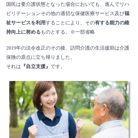
国民は要介護状態となった場合においても、進んでリハ
ビリテーションその他の適切な保健医療サービス及び
福
祉サービスを利用
することにより、その
有する能力の維
持向上に努める
ものとする。※一部省略
2019年の法令改正のその後、訪問介護の生活援助は介護
保険の原点に立ち帰りました。
それは
『自立支援』
です。