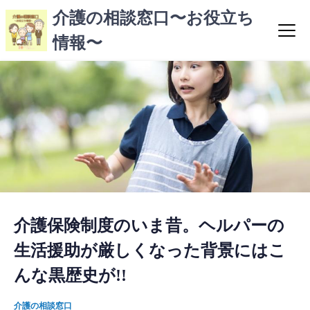
コ
介護の相談窓口〜お役立ち
ン
情報〜
テ
ン
ツ
へ
ス
キ
ッ
プ
介護保険制度のいま昔。ヘルパーの
生活援助が厳しくなった背景にはこ
んな黒歴史が!!
介護の相談窓口