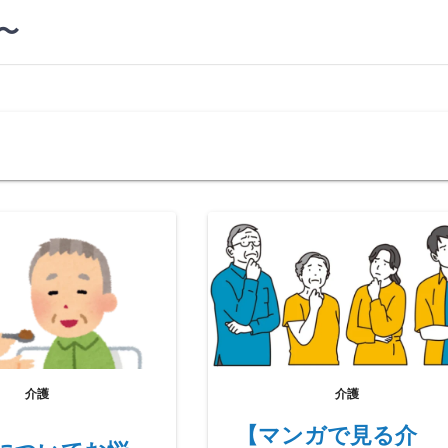
〜
介護
介護
【マンガで見る介