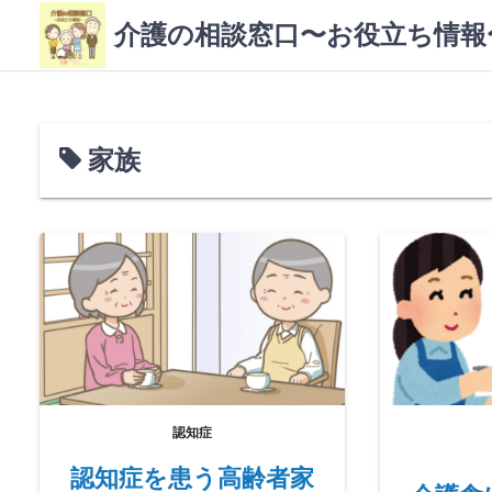
コ
介護の相談窓口〜お役立ち情報
ン
テ
ン
ツ
へ
家族
ス
キ
ッ
プ
認知症
認知症を患う高齢者家