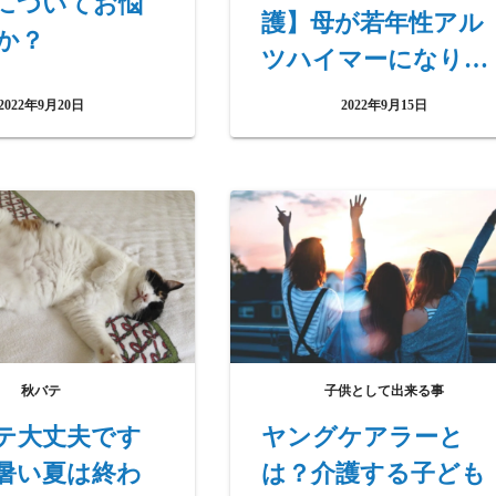
についてお悩
護】母が若年性アル
か？
ツハイマーになりま
した。まんがで読む
2022年9月20日
2022年9月15日
家族のこころと介護
の記録を読んで
秋バテ
子供として出来る事
テ大丈夫です
ヤングケアラーと
暑い夏は終わ
は？介護する子ども