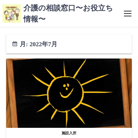
コ
介護の相談窓口〜お役立ち
ン
情報〜
テ
ン
ツ
へ
月:
2022年7月
ス
キ
ッ
プ
施設入所