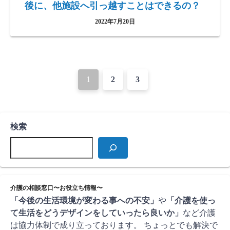
後に、他施設へ引っ越すことはできるの？
2022年7月20日
投
1
2
3
稿
ナ
検索
ビ
ゲ
ー
シ
介護の相談窓口〜お役立ち情報〜
「今後の生活環境が変わる事への不安」
や
「介護を使っ
ョ
て生活をどうデザインをしていったら良いか」
など介護
ン
は協力体制で成り立っております。 ちょっとでも解決で