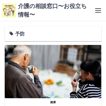
コ
介護の相談窓口〜お役立ち
ン
情報〜
テ
ン
ツ
へ
予防
ス
キ
ッ
プ
健康