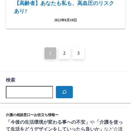
【高齢者】あなたも私も、高血圧のリスク
あり?
2022年8月18日
投
1
2
3
稿
ナ
検索
ビ
ゲ
ー
シ
介護の相談窓口〜お役立ち情報〜
「今後の生活環境が変わる事への不安」
や
「介護を使っ
ョ
て生活をどうデザインをしていったら良いか」
など介護