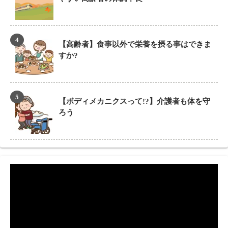
【高齢者】食事以外で栄養を摂る事はできま
すか?
【ボディメカニクスって!?】介護者も体を守
ろう