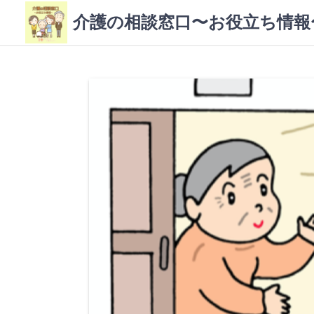
コ
介護の相談窓口〜お役立ち情報
ン
テ
ン
ツ
へ
ス
キ
ッ
プ