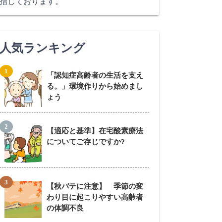
指しております。
人気ランキング
「認知症高齢者の生活を支え
る。」環境作りから始めまし
ょう
【適応と基準】在宅酸素療法
についてご存じですか?
【秋バテに注意】 季節の変
わり目に起こりやすい高齢者
の体調不良