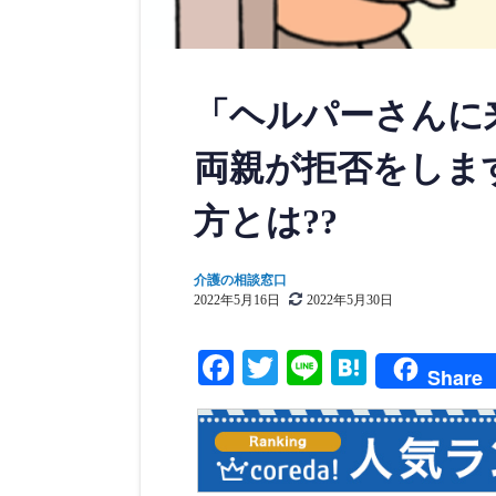
「ヘルパーさんに
両親が拒否をしま
方とは??
介護の相談窓口
2022年5月16日
2022年5月30日
F
T
Li
H
Share
ac
wi
ne
at
eb
tt
en
oo
er
a