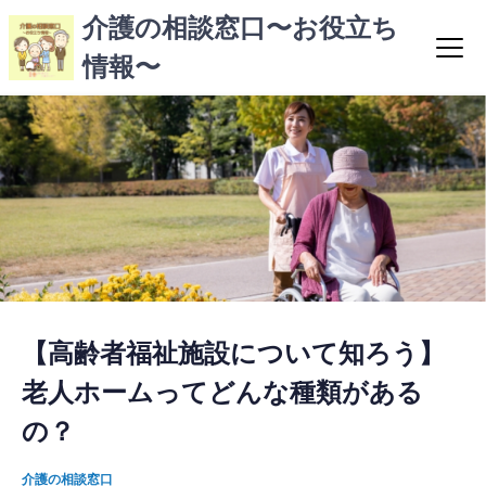
コ
介護の相談窓口〜お役立ち
ン
情報〜
テ
ン
ツ
へ
ス
キ
ッ
プ
【高齢者福祉施設について知ろう】
老人ホームってどんな種類がある
の？
介護の相談窓口