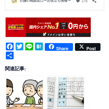
F
T
Li
H
Share
Post
ac
wi
ne
at
共
eb
tt
en
有
oo
er
a
関連記事:
k