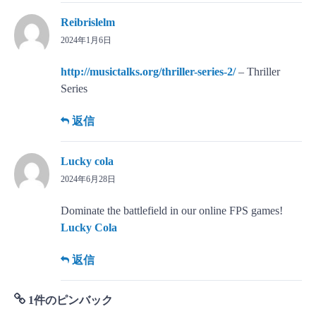
Reibrislelm
2024年1月6日
http://musictalks.org/thriller-series-2/
– Thriller
Series
返信
Lucky cola
2024年6月28日
Dominate the battlefield in our online FPS games!
Lucky Cola
返信
1件のピンバック