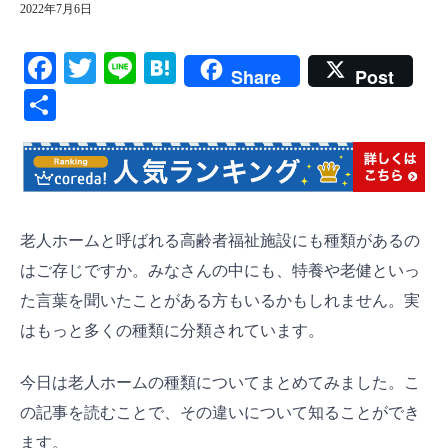
2022年7月6日
F
T
Li
H
Share
Post
ac
wi
ne
at
共
eb
tt
en
有
oo
er
a
k
老人ホームと呼ばれる高齢者福祉施設にも種類があるの
はご存じですか。みなさんの中にも、特養や老健といっ
た言葉を聞いたことがある方もいるかもしれません。実
はもっと多くの種類に分類されています。
今日は老人ホームの種類についてまとめてみました。こ
の記事を読むことで、その違いについて知ることができ
ます。