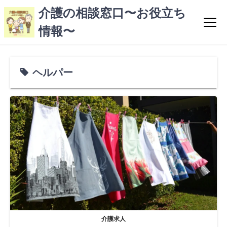
コ
介護の相談窓口〜お役立ち
ン
情報〜
テ
ン
ツ
へ
ヘルパー
ス
キ
ッ
プ
介護求人