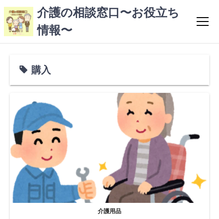
コ
介護の相談窓口〜お役立ち
ン
情報〜
テ
ン
ツ
へ
購入
ス
キ
ッ
プ
介護用品