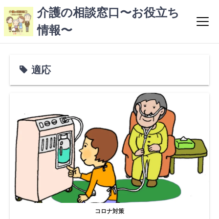
コ
介護の相談窓口〜お役立ち
ン
情報〜
テ
ン
ツ
へ
適応
ス
キ
ッ
プ
コロナ対策