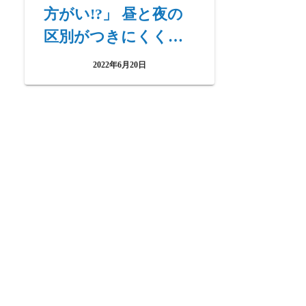
方がい!?」 昼と夜の
区別がつきにくくな
ってきている
2022年6月20日