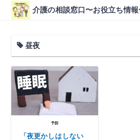
コ
介護の相談窓口〜お役立ち情報
ン
テ
ン
ツ
へ
昼夜
ス
キ
ッ
プ
予防
「夜更かしはしない