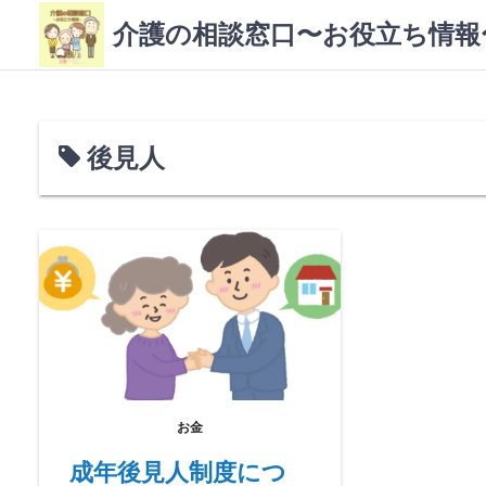
コ
介護の相談窓口〜お役立ち情報
ン
テ
ン
ツ
へ
後見人
ス
キ
ッ
プ
お金
成年後見人制度につ