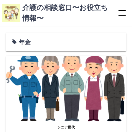
コ
介護の相談窓口〜お役立ち
ン
情報〜
テ
ン
ツ
へ
年金
ス
キ
ッ
プ
シニア世代