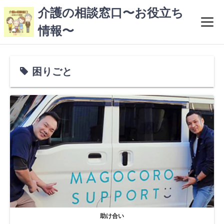
コ
介護の相談窓口〜お役立ち
ン
情報〜
テ
ン
ツ
へ
困りごと
ス
キ
ッ
プ
助け合い