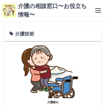
コ
介護の相談窓口〜お役立ち
ン
情報〜
テ
ン
ツ
へ
介護技術
ス
キ
ッ
プ
介護疲れ