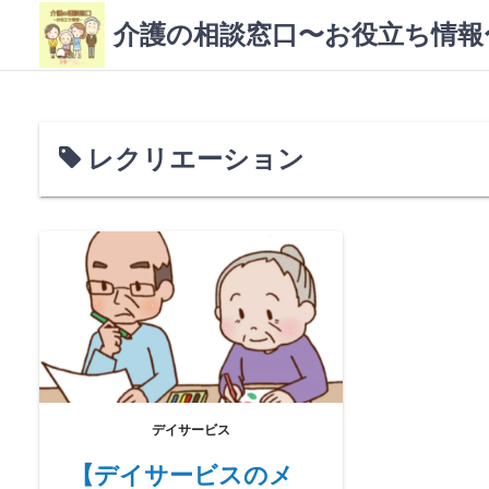
コ
介護の相談窓口〜お役立ち情報
ン
テ
ン
ツ
へ
レクリエーション
ス
キ
ッ
プ
デイサービス
【デイサービスのメ