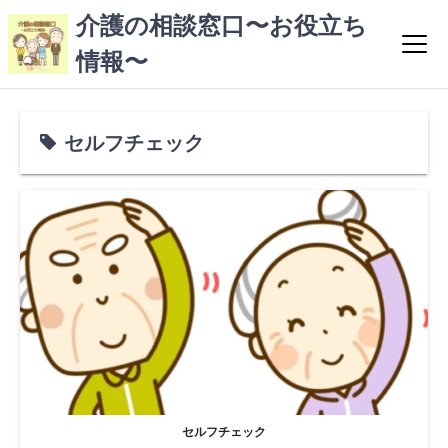
コ
介護の相談窓口〜お役立ち
ン
情報〜
テ
ン
ツ
へ
セルフチェック
ス
キ
ッ
プ
セルフチェック