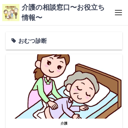
コ
介護の相談窓口〜お役立ち
ン
情報〜
テ
ン
ツ
へ
おむつ診断
ス
キ
ッ
プ
介護