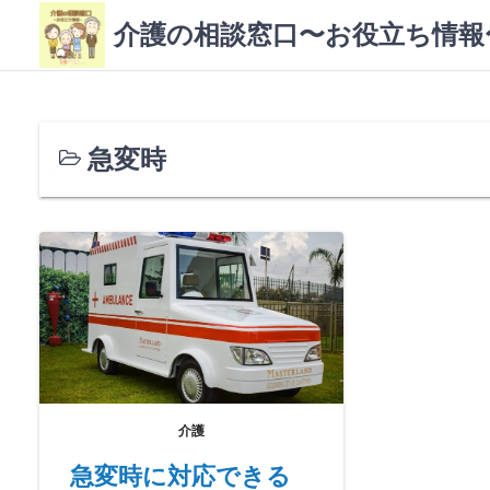
コ
介護の相談窓口〜お役立ち情報
ン
テ
ン
ツ
へ
急変時
ス
キ
ッ
プ
介護
急変時に対応できる